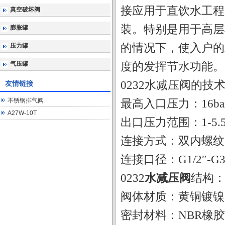
接应用于直饮水工程
真空破坏阀
装。特别是
用于高层
膨胀罐
的情况下，使入户的
压力罐
气压罐
度的发挥节水功
能
。
0232
水
减压阀的技
友情链接
不锈钢排气阀
最高入口压力：
A27W-10T
出口压力范围：1-5.5
连接方式：
双
内
连接口径：G
1
/
2
″-G
0232
水
减压阀
结构
阀体材质：黄
密封材料：NBR橡胶