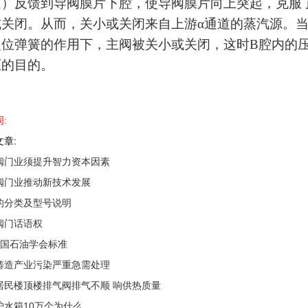
道）反馈到导阀膜片下腔，使导阀膜片向上突起，克服
或关闭。从而，关小或关闭来自上游α通道的蒸汽源。
复位弹簧的作用下，主阀被关小或关闭，这时B腔内的
压的目的。
:
章:
阀门业须提升智力资本因素
阀门业推动新技术发展
的分类及型号说明
阀门话语权
I美国石油学会标准
铸造产业污染严重急需处理
居民楼顶楼排气阀排气不顺 响供热质量
炉水箱10万个为什么