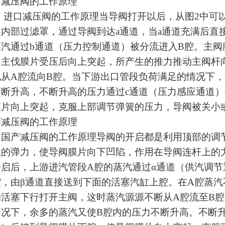
口减压阀的工作原理
口减压阀的工作原理当导阀打开以后，从图2中可以
入内部过滤罩，通过导阀到达a通道，当a通道充满后直
蒸汽通过b通道（压力控制通道）被分流进入B腔。主阀
，主伐膜片受压后向上突起，所产生的推力推动主阀杆
地从A腔流向B腔。当下游出口管段负荷满足的情况下，
不断升高，不断升高的压力通过c通道（压力感应通道
膜片向上突起，克服上部调节弹簧的压力，导阀被关小
产减压阀的工作原理
产减压阀的工作原理导阀的开启都是利用顶部的调节
生的弹力，使导阀膜片向下凹陷，作用在导阀连杆上的
开启后，上游进汽管段A腔的蒸汽通过α通道（供汽调
腔，由β通道直接送到下面的活塞汽缸上腔。在A腔蒸
动活塞下行打开主阀，这时蒸汽源源不断从A腔流至B腔
情况下，余多的蒸汽又使B腔内的压力不断升高。不断升