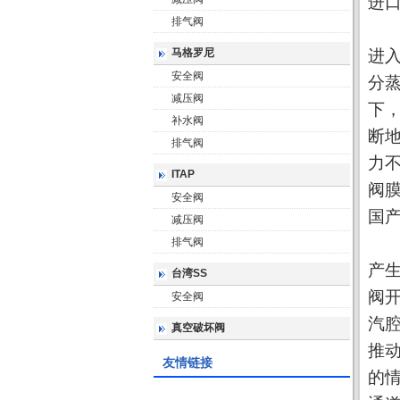
进
排气阀
进
马格罗尼
进
安全阀
分
减压阀
下
补水阀
断
排气阀
力
ITAP
阀
安全阀
国
减压阀
国
排气阀
产
台湾SS
阀
安全阀
汽
真空破坏阀
推
友情链接
的