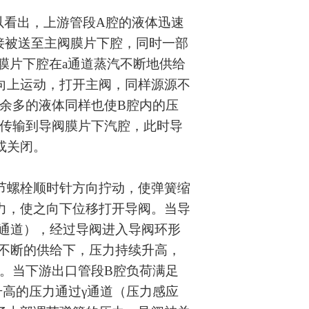
看出，上游管段A腔的液体迅速
接被送至主阀膜片下腔，同时一部
膜片下腔在a通道蒸汽不断地供给
向上运动，打开主阀，同样源源不
余多的液体同样也使B腔内的压
）传输到导阀膜片下汽腔，此时导
或关闭。
螺栓顺时针方向拧动，使弹簧缩
力，使之向下位移打开导阀。当导
节通道），经过导阀进入导阀环形
汽不断的供给下，压力持续升高，
。当下游出口管段B腔负荷满足
高的压力通过γ通道（压力感应