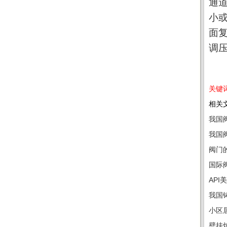
通
小
面
调
关键词
相关文
我国
我国
阀门
国际
AP
我国
小区
壁挂