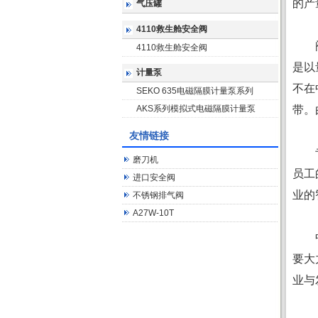
的产
气压罐
4110救生舱安全阀
阀门
4110救生舱安全阀
是以
计量泵
不在
SEKO 635电磁隔膜计量泵系列
AKS系列模拟式电磁隔膜计量泵
带。
友情链接
专业
磨刀机
员工
进口安全阀
业的
不锈钢排气阀
A27W-10T
中国
要大
业与