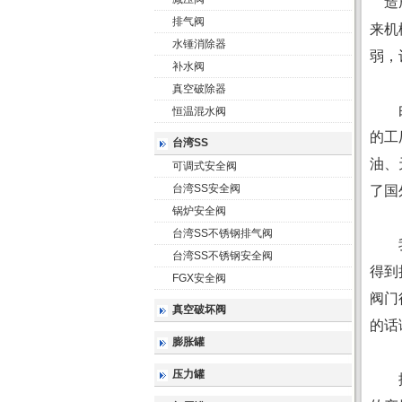
造成
排气阀
来机
水锤消除器
弱，
补水阀
真空破除器
由于
恒温混水阀
的工
台湾SS
油、
可调式安全阀
台湾SS安全阀
了国
锅炉安全阀
台湾SS不锈钢排气阀
我国
台湾SS不锈钢安全阀
得到
FGX安全阀
阀门
真空破坏阀
的话
膨胀罐
压力罐
据数