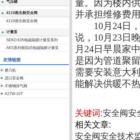
量。因为楼内
气压罐
并承担维修费
4110救生舱安全阀
4110救生舱安全阀
10月24日
计量泵
说，10月23
SEKO 635电磁隔膜计量泵系列
月24日早晨家
AKS系列模拟式电磁隔膜计量泵
是因为管道聚
友情链接
需要安装意大利
磨刀机
进口安全阀
能解决供暖不
不锈钢排气阀
A27W-10T
关键词:
安全阀安
相关文章:
安全阀安全技术