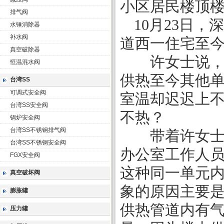
小区居民楼顶
排气阀
10月23日
水锤消除器
补水阀
道西一住宅至
真空破除器
许女士说，该
恒温混水阀
供热至今其他
台湾SS
可调式安全阀
室温却迟迟上
台湾SS安全阀
不热？
锅炉安全阀
台湾SS不锈钢排气阀
带着许女士的
台湾SS不锈钢安全阀
办公室工作人
FGX安全阀
这种同一单元
真空破坏阀
象的原因主要
膨胀罐
供热管道内有
压力罐