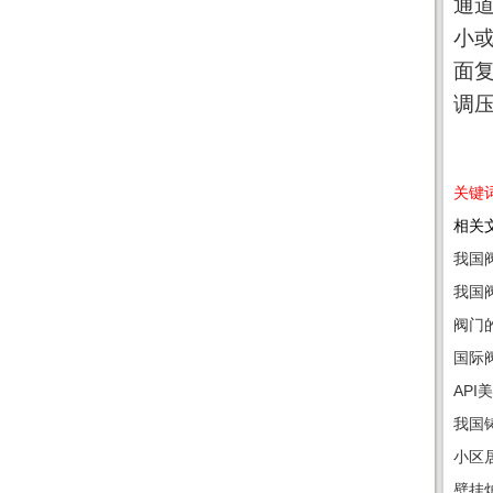
通
小
面
调
关键词
相关文
我国
我国
阀门
国际
AP
我国
小区
壁挂