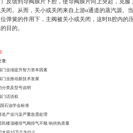
道）反馈到导阀膜片下腔，使导阀膜片向上突起，克服
或关闭。从而，关小或关闭来自上游α通道的蒸汽源。
复位弹簧的作用下，主阀被关小或关闭，这时B腔内的
压的目的。
:
章:
阀门业须提升智力资本因素
阀门业推动新技术发展
的分类及型号说明
阀门话语权
I美国石油学会标准
铸造产业污染严重急需处理
居民楼顶楼排气阀排气不顺 响供热质量
炉水箱10万个为什么