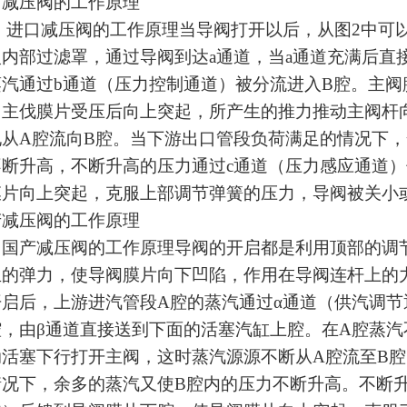
口减压阀的工作原理
口减压阀的工作原理当导阀打开以后，从图2中可以
入内部过滤罩，通过导阀到达a通道，当a通道充满后直
蒸汽通过b通道（压力控制通道）被分流进入B腔。主阀
，主伐膜片受压后向上突起，所产生的推力推动主阀杆
地从A腔流向B腔。当下游出口管段负荷满足的情况下，
不断升高，不断升高的压力通过c通道（压力感应通道
膜片向上突起，克服上部调节弹簧的压力，导阀被关小
产减压阀的工作原理
产减压阀的工作原理导阀的开启都是利用顶部的调节
生的弹力，使导阀膜片向下凹陷，作用在导阀连杆上的
开启后，上游进汽管段A腔的蒸汽通过α通道（供汽调
腔，由β通道直接送到下面的活塞汽缸上腔。在A腔蒸
动活塞下行打开主阀，这时蒸汽源源不断从A腔流至B腔
情况下，余多的蒸汽又使B腔内的压力不断升高。不断升