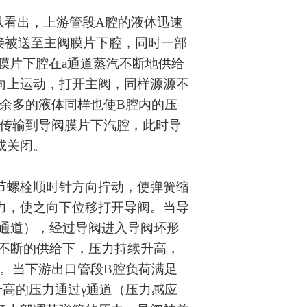
看出，上游管段A腔的液体迅速
接被送至主阀膜片下腔，同时一部
膜片下腔在a通道蒸汽不断地供给
向上运动，打开主阀，同样源源不
余多的液体同样也使B腔内的压
）传输到导阀膜片下汽腔，此时导
或关闭。
螺栓顺时针方向拧动，使弹簧缩
力，使之向下位移打开导阀。当导
节通道），经过导阀进入导阀环形
汽不断的供给下，压力持续升高，
。当下游出口管段B腔负荷满足
高的压力通过γ通道（压力感应