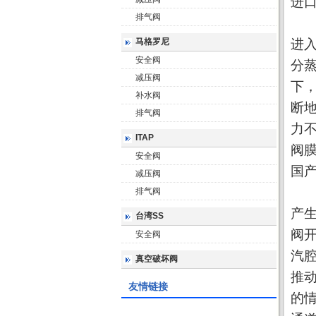
进
排气阀
进
马格罗尼
进
安全阀
分
减压阀
下
补水阀
断
排气阀
力
ITAP
阀
安全阀
国
减压阀
国
排气阀
产
台湾SS
阀
安全阀
汽
真空破坏阀
推
友情链接
的