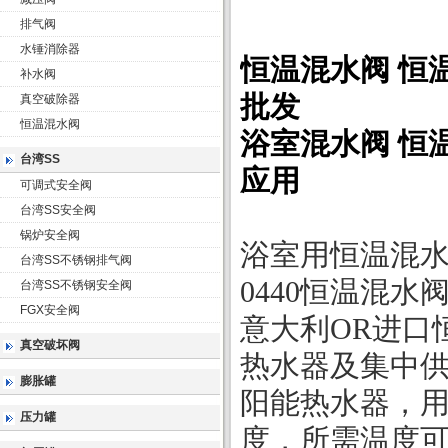
排气阀
水锤消除器
恒温混水阀
恒温
补水阀
批发
真空破除器
恒温混水阀
浴室混水阀
恒温
台湾SS
应用
可调式安全阀
台湾SS安全阀
锅炉安全阀
浴室用恒温混
台湾SS不锈钢排气阀
0440
恒温混水
台湾SS不锈钢安全阀
FGX安全阀
意大利
OR
进口
真空破坏阀
热水器及集中
膨胀罐
阳能热水器，
压力罐
度，所需温度