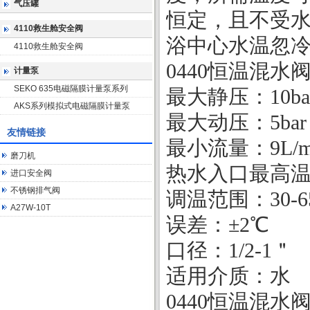
气压罐
恒定，且不受
4110救生舱安全阀
浴中心水温忽
4110救生舱安全阀
0440
恒温混水
计量泵
SEKO 635电磁隔膜计量泵系列
最大静压：
10b
AKS系列模拟式电磁隔膜计量泵
最大动压：
5ba
友情链接
最小流量：
9L/
磨刀机
热水入口最高
进口安全阀
不锈钢排气阀
调温范围：
30-6
A27W-10T
误差：±
2
℃
口径：
1/2-1
＂
适用介质：水
0440
恒温混水